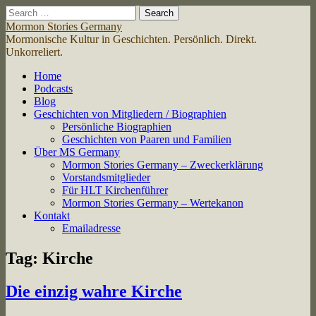
Search
for:
Mormon Stories Germany
Mormonische Kultur in Geschichten. Persönlich. Direkt.
Unkorreliert.
Main
Skip
Home
to
Podcasts
menu
content
Blog
Geschichten von Mitgliedern / Biographien
Persönliche Biographien
Geschichten von Paaren und Familien
Über MS Germany
Mormon Stories Germany – Zweckerklärung
Vorstandsmitglieder
Für HLT Kirchenführer
Mormon Stories Germany – Wertekanon
Kontakt
Emailadresse
Tag:
Kirche
Die einzig wahre Kirche