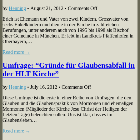
über
on
Eugene
by
Henning
•
August 21, 2012
•
Comments Off
006-
England.
Erich ist Ehemann und Vater von zwei Kindern, Grossvater von
008:
sechs Enkelkindern und diente in der Kirche in zahlreichen
Erich;
Berufungen, unter anderem auch von 1995 bis 1998 als Bischof
Glaubenstreue,
einer Gemeinde in München. Er lebt im Landkreis Pfaffenhofen in
Betrug,
Oberbayern,…
Verrat
und
Read more →
Anlagegeschäfte
Umfrage: “Gründe für Glaubensabfall in
der HLT Kirche”
on
by
Henning
•
July 16, 2012
•
Comments Off
Umfrage:
Diese Umfrage ist die erste in einer Reihe von Umfragen, die den
“Gründe
Glauben und die Glaubenspraktik von Mormonen und ehemaligen
für
Mormonen (Mitglieder der Kirche Jesu Christi der Heiligen der
Glaubensabfall
Letzten Tage) beleuchten sollen. Uns ist klar, dass es im
in
Glaubensleben…
der
HLT
Read more →
Kirche”