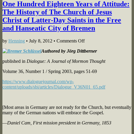
One Hundred Eighteen Years of Attitude:
The History of The Church of Jesus
Christ of Latter-Day Saints in the Free
and Hanseatic City of Bremen
on
by
Henning
•
July 8, 2012
•
Comments Off
One
Authored by Jörg Dittberner
Hundred
Eighteen
published in
Dialogue: A Journal of Mormon Thought
Years
of
Volume 36, Number 1 / Spring 2003, pages 51-69
Attitude:
The
https://www.dialoguejournal.com/wp-
History
content/uploads/sbi/articles/Dialogue_V36N01_65.pdf
of
The
Church
of
[Most areas in Germany are not ready for the Church, but eventually
Jesus
many of the German nations will embrace the Gospel.
Christ
of
—
Daniel Cam, First mission president in Germany, 1853
Latter-
Day