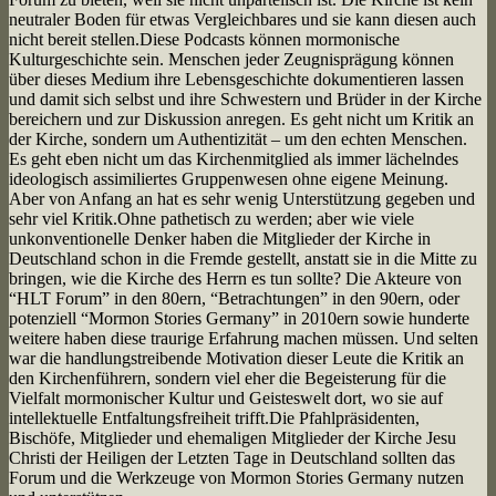
neutraler Boden für etwas Vergleichbares und sie kann diesen auch
nicht bereit stellen.Diese Podcasts können mormonische
Kulturgeschichte sein. Menschen jeder Zeugnisprägung können
über dieses Medium ihre Lebensgeschichte dokumentieren lassen
und damit sich selbst und ihre Schwestern und Brüder in der Kirche
bereichern und zur Diskussion anregen. Es geht nicht um Kritik an
der Kirche, sondern um Authentizität – um den echten Menschen.
Es geht eben nicht um das Kirchenmitglied als immer lächelndes
ideologisch assimiliertes Gruppenwesen ohne eigene Meinung.
Aber von Anfang an hat es sehr wenig Unterstützung gegeben und
sehr viel Kritik.Ohne pathetisch zu werden; aber wie viele
unkonventionelle Denker haben die Mitglieder der Kirche in
Deutschland schon in die Fremde gestellt, anstatt sie in die Mitte zu
bringen, wie die Kirche des Herrn es tun sollte? Die Akteure von
“HLT Forum” in den 80ern, “Betrachtungen” in den 90ern, oder
potenziell “Mormon Stories Germany” in 2010ern sowie hunderte
weitere haben diese traurige Erfahrung machen müssen. Und selten
war die handlungstreibende Motivation dieser Leute die Kritik an
den Kirchenführern, sondern viel eher die Begeisterung für die
Vielfalt mormonischer Kultur und Geisteswelt dort, wo sie auf
intellektuelle Entfaltungsfreiheit trifft.Die Pfahlpräsidenten,
Bischöfe, Mitglieder und ehemaligen Mitglieder der Kirche Jesu
Christi der Heiligen der Letzten Tage in Deutschland sollten das
Forum und die Werkzeuge von Mormon Stories Germany nutzen