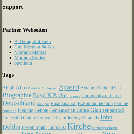
Support
Partner Webseiten
A Thoughtful Faith
Gay Mormon Stories
Mormon Matters
Mormon Stories
openfaith
Tags
Apostel
Afco
Abfall
Asylum
Authentizität
Aktivität
Apologeten
Biographie
Boyd K Packer
Community of Christ
Bremen
Deutschland
Emanzipation
Exkommunikation
Familie
Dialogue
Glaubensabfall
Freunde
Gebote
Gemeinschaft Christi
Fortschritt
John
Gottesbild
Guido
Homoehe
Islam
Jeremy Runnells
Kirche
Dehlin
Joseph Smith
Journalist
Kirchengeschichte