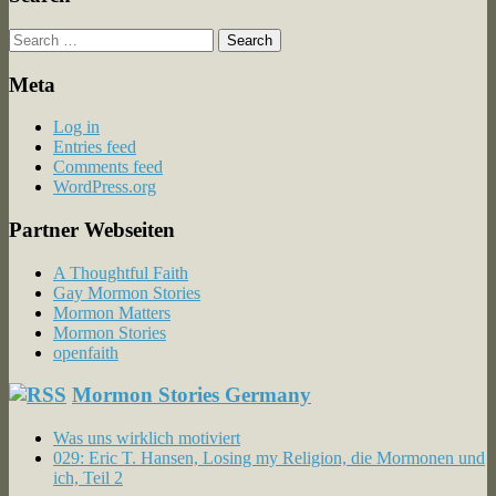
Search
for:
Meta
Log in
Entries feed
Comments feed
WordPress.org
Partner Webseiten
A Thoughtful Faith
Gay Mormon Stories
Mormon Matters
Mormon Stories
openfaith
Mormon Stories Germany
Was uns wirklich motiviert
029: Eric T. Hansen, Losing my Religion, die Mormonen und
ich, Teil 2