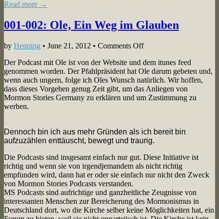
Read more →
und
Suche
001-002: Ole, Ein Weg im Glauben
on
by
Henning
•
June 21, 2012
•
Comments Off
001-
Der Podcast mit Ole ist von der Website und dem itunes feed
002:
genommen worden. Der Pfahlpräsident hat Ole darum gebeten und,
Ole,
wenn auch ungern, folge ich Oles Wunsch natürlich. Wir hoffen,
Ein
dass dieses Vorgehen genug Zeit gibt, um das Anliegen von
Weg
Mormon Stories Germany zu erklären und um Zustimmung zu
im
werben.
Glauben
Dennoch bin ich aus mehr Gründen als ich bereit bin
aufzuzählen enttä
uscht, bewegt und traurig.
Die Podcasts sind insgesamt einfach nur gut. Diese Initiative ist
richtig und wenn sie von irgendjemandem als nicht richtig
empfunden wird, dann hat er oder sie einfach nur nicht den Zweck
von Mormon Stories Podcasts verstanden.
MS Podcasts sind aufrichtige und ganzheitliche Zeugnisse von
interessanten Menschen zur Bereicherung des Mormonismus in
Deutschland dort, wo die Kirche selber keine Möglichkeiten hat, ein
Forum zu bieten, weil sie nicht unparteiisch ist. Die Kirche ist kein