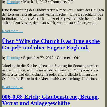
on
by
Henning
•
March 11, 2013
•
Comments Off
Die
Eine Betrachtung des Prädikats der Kirche Jesu Christi der Heiligen
einzig
der Letzten Tage als „einzig-wahre Kirche“ Eine Betrachtung von
wahre
institutionalisierter Wahrheit – einer einzig wahren Kirche – bricht
Kirche
sich an dem Ansatz, den man wählt, wenn man definiert, was…
Read more →
Über “Why the Church is as True as the
Gospel” und über Eugene England.
on
by
Henning
•
September 22, 2012
•
Comments Off
Über
Jahrelang in die Kirche gehen und Sonntag für Sonntag meckern
“Why
und sich freuen, wenn man wieder zuhause ist. Man piesackt die
the
Schwester und den kleineren Bruder und vielleicht ist man eine
Church
Qual für die Eltern in der Abendmahlsversammlung. Und eines…
is
as
Read more →
True
as
006-008: Erich; Glaubenstreue, Betrug,
the
Gospel”
Verrat und Anlagegeschäfte
und