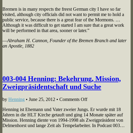
Saints
in
Bremen is in many respects the freest German city I have so far
the
visited, although city officials did not want to permit me to hold a
Free
public service, because there is a great fear of the Mormons. …
and
Although it was difficult to get started I am sure that a great work
Hanseatic
will be performed in that area, sooner or later.”
City
—
Abraham H. Cannon, Founder of
the
Bremen Branch and later
of
an Apostle, 1882
Bremen
003-004 Henning: Bekehrung, Mission,
Zweigpräsidentschaft und Suche
on
by
Henning
•
June 25, 2012
•
Comments Off
003-
Henning ist Ehemann und Vater zweier Jungs. Er wurde mit 18
004
Jahren in die HLT Kirche getauft und ging 14 Monate später auf
Henning:
Mission. Henning diente von 1994-1998 als Zweigpräsident von
Bekehrung,
Delmenhorst und lange Zeit als Tempelarbeiter. In Podcast 003…
Mission,
Zweigpräsidentschaft